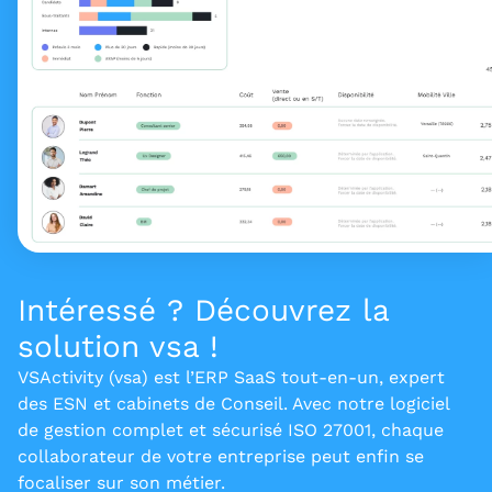
Intéressé ? Découvrez la
solution vsa !
VSActivity (vsa) est l’ERP SaaS tout-en-un, expert
des ESN et cabinets de Conseil. Avec notre logiciel
de gestion complet et sécurisé ISO 27001, chaque
collaborateur de votre entreprise peut enfin se
focaliser sur son métier.