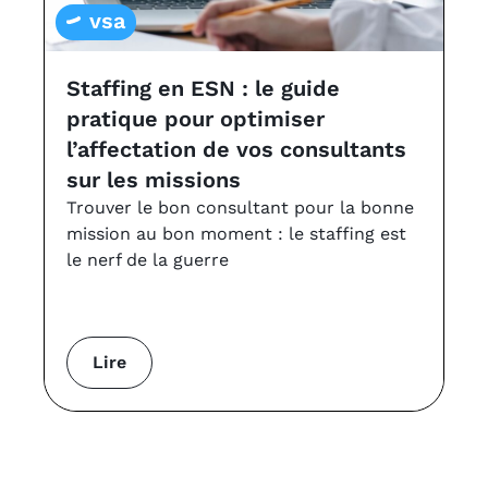
vsa
Staffing en ESN : le guide
L
pratique pour optimiser
a
l’affectation de vos consultants
v
sur les missions
Le
à 
Trouver le bon consultant pour la bonne
VS
mission au bon moment : le staffing est
le nerf de la guerre
Lire