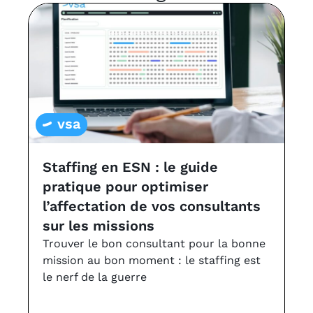
vsa
Staffing en ESN : le guide
L
pratique pour optimiser
a
l’affectation de vos consultants
v
sur les missions
Le
à 
Trouver le bon consultant pour la bonne
VS
mission au bon moment : le staffing est
le nerf de la guerre