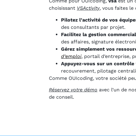
Comme pour OUIcoding,
vsa
est un o
choisissant
VSActivity
, vous faites l
Pilotez l’activité de vos équipe
des consultants par projet.
Facilitez la gestion commercia
des affaires, signature électron
Gérez simplement vos ressour
d’emploi
, portail d’entreprise,
Appuyez-vous sur un contrôle f
recouvrement, pilotage centrali
Comme OUIcoding, votre société peut
Réservez votre démo
avec l’un de no
de conseil.