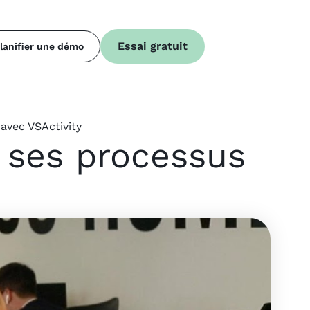
Essai gratuit
lanifier une démo
avec VSActivity
e ses processus