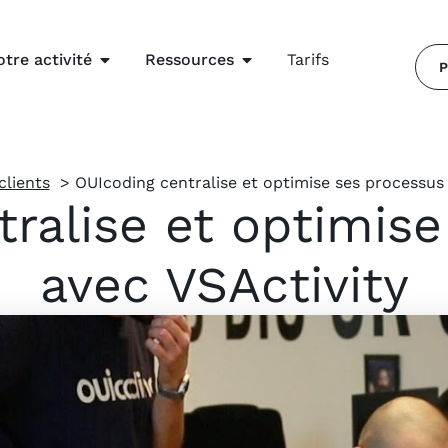
otre activité
Ressources
Tarifs
P
clients
OUIcoding centralise et optimise ses processus 
ralise et optimis
avec VSActivity