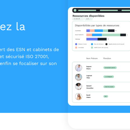
ez la
ert des ESN et cabinets de
et sécurisé ISO 27001,
nfin se focaliser sur son