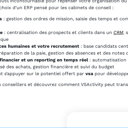
util incontournable pour repenser votre organisation du tr
e choix d’un ERP pensé pour les cabinets de conseil :
s
: gestion des ordres de mission, saisie des temps et com
le
: centralisation des prospects et clients dans un
CRM
, 
ique
ces humaines et votre recrutement
: base candidats cent
 préparation de la paie, gestion des absences et des notes d
inancier et un reporting en temps réel
: automatisation 
sé des achats, gestion financière et suivi du budget
 s’appuyer sur le potentiel offert par
vsa
pour développer
s conseillers et découvrez comment VSActivity peut trans