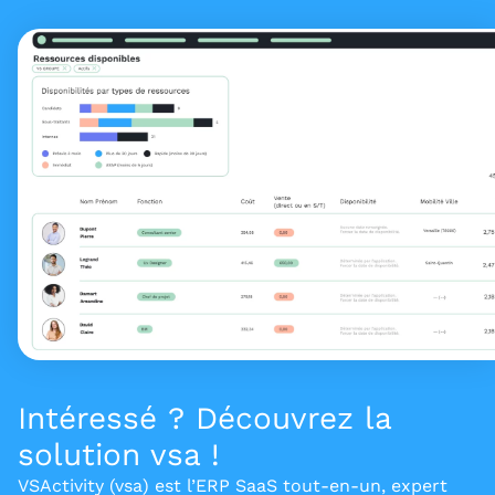
Intéressé ? Découvrez la
solution vsa !
VSActivity (vsa) est l’ERP SaaS tout-en-un, expert