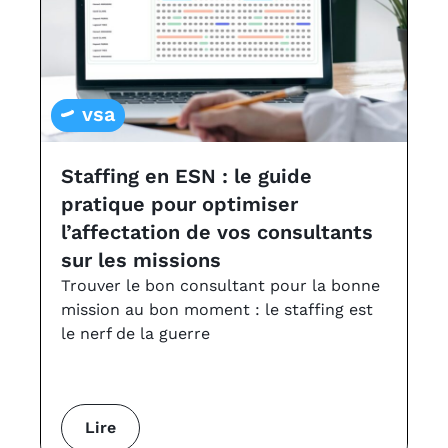
vsa
Staffing en ESN : le guide
L
pratique pour optimiser
a
l’affectation de vos consultants
v
sur les missions
Le
à 
Trouver le bon consultant pour la bonne
VS
mission au bon moment : le staffing est
le nerf de la guerre
Lire