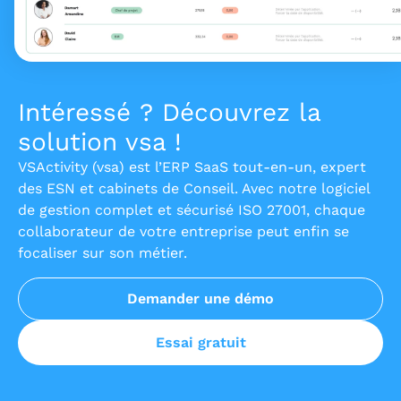
Intéressé ? Découvrez la
solution vsa !
VSActivity (vsa) est l’ERP SaaS tout-en-un, expert
des ESN et cabinets de Conseil. Avec notre logiciel
de gestion complet et sécurisé ISO 27001, chaque
collaborateur de votre entreprise peut enfin se
focaliser sur son métier.
Demander une démo
Essai gratuit