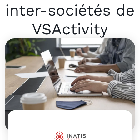
inter-sociétés de
VSActivity
1
p
E