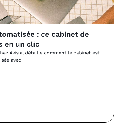
vs
utomatisée : ce cabinet de
Com
s en un clic
de 
chez Avisia, détaille comment le cabinet est
Juin 
isée avec
VSA es
Li