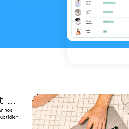
...
ar nos
quotidien.