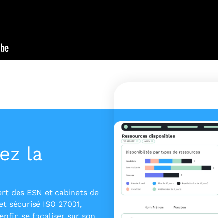
ez la
ert des ESN et cabinets de
et sécurisé ISO 27001,
nfin se focaliser sur son