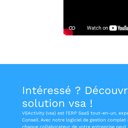
Intéressé ? Découvr
solution vsa !
VSActivity (vsa) est l’ERP SaaS tout-en-un, exp
Conseil. Avec notre logiciel de gestion complet 
chaque collaborateur de votre entreprise peut e