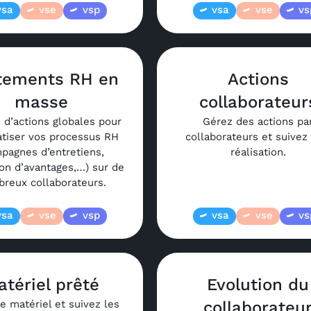
vsa
vse
vsp
vsa
vse
vs
itements RH en
Actions
masse
collaborateur
z d’actions globales pour
Gérez des actions pa
tiser vos processus RH
collaborateurs et suivez 
pagnes d’entretiens,
réalisation.
ion d’avantages,…) sur de
reux collaborateurs.
vsa
vse
vsp
vsa
vse
vs
atériel prêté
Evolution du
e matériel et suivez les
collaborateu