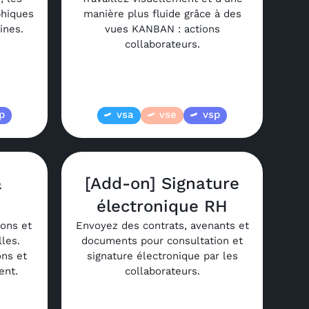
phiques
manière plus fluide grâce à des
ines.
vues KANBAN : actions
collaborateurs.
p
vsa
vse
vsp
&
[Add-on] Signature
s
électronique RH
ions et
Envoyez des contrats, avenants et
les.
documents pour consultation et
ons et
signature électronique par les
ent.
collaborateurs.