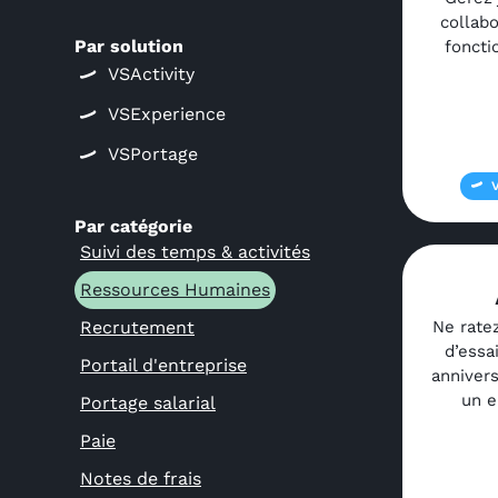
collabo
Par solution
foncti
VSActivity
VSExperience
VSPortage
Par catégorie
Suivi des temps & activités
Ressources Humaines
Recrutement
Ne rate
d’essa
Portail d'entreprise
annivers
un e
Portage salarial
Paie
Notes de frais