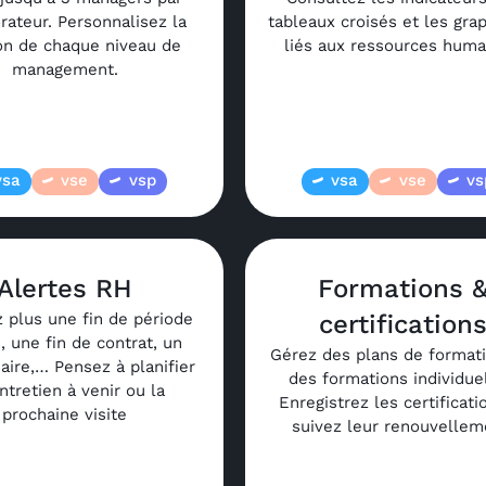
rateur. Personnalisez la
tableaux croisés et les gra
on de chaque niveau de
liés aux ressources huma
management.
vsa
vse
vsp
vsa
vse
vs
Alertes RH
Formations 
z plus une fin de période
certification
i, une fin de contrat, un
Gérez des plans de format
aire,… Pensez à planifier
des formations individuel
ntretien à venir ou la
Enregistrez les certificati
prochaine visite
suivez leur renouvellem