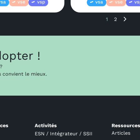
vsa
vse
vsp
vsa
vse
vs
1
2
dopter !
 ?
s convient le mieux.
ices
Activités
Ressource
Articles
ESN / Intégrateur / SSII