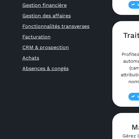
Gestion financière
Gestion des affaires
Fonctionnalités transverses
Tra
Facturation
CRM & prospection
Profite
Achats
automa
(cam
Absences & congés
attribut
nomb
M
Gérez l