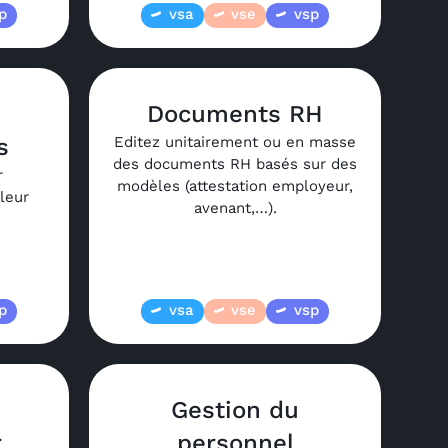
p
vsa
vse
vsp
Documents RH
s
Editez unitairement ou en masse
des documents RH basés sur des
r
modèles (attestation employeur,
leur
avenant,…).
p
vsa
vse
vsp
Gestion du
r
personnel