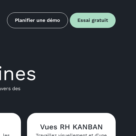
Planifier une démo
Essai gratuit
ines
avers des
H
Vues RH KANBAN
, les
Travaillez visuellement et d’une