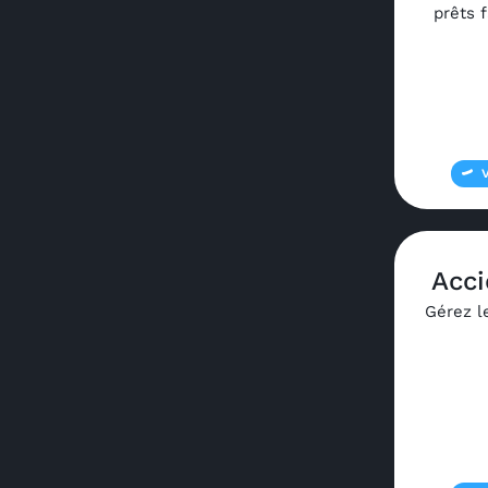
prêts f
Acci
Gérez le