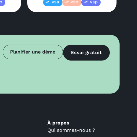
p
vsa
vse
vsp
Planifier une démo
Essai gratuit
s
À propos
Qui sommes-nous ?