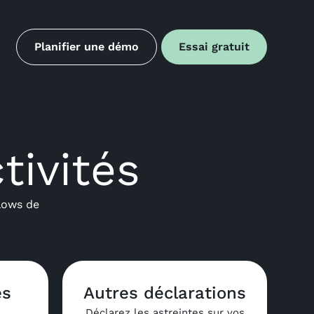
Planifier une démo
Essai gratuit
tivités
flows de
es
Autres déclarations
Déclarez les astreintes sur vos