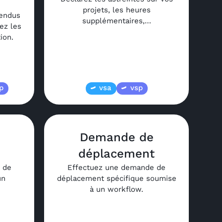
projets, les heures
endus
supplémentaires,…
ez les
ion.
p
vsa
vsp
Demande de
déplacement
 de
Effectuez une demande de
un
déplacement spécifique soumise
à un workflow.