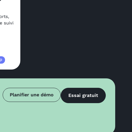
orts,
e suivi
p
Planifier une démo
Essai gratuit