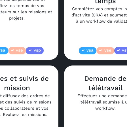
temps
ifiez les temps de vos
Complétez vos comptes-r
ateurs sur les missions et
d’activité (CRA) et soumett
projets.
à un workflow de validat
vsa
vse
vsp
vsa
vse
vs
es et suivis de
Demande de
mission
télétravail
t diffusez des ordres de
Effectuez une demande
et des suivis de missions
télétravail soumise à 
os collaborateurs et vos
workflow.
s. Evaluez les missions.