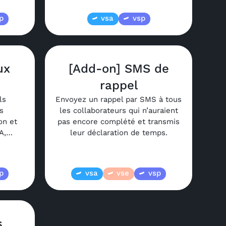
p
vsa
vsp
ux
[Add-on] SMS de
rappel
ls
Envoyez un rappel par SMS à tous
s
les collaborateurs qui n’auraient
on et
pas encore complété et transmis
RA,…
leur déclaration de temps.
p
vsa
vse
vsp
s