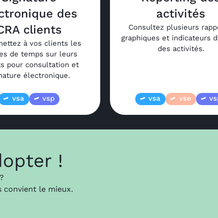
ctronique des
activités
CRA clients
Consultez plusieurs rapp
graphiques et indicateurs d
ettez à vos clients les
des activités.
les de temps sur leurs
ts pour consultation et
nature électronique.
vsa
vsp
vsa
vse
vs
dopter !
 ?
s convient le mieux.