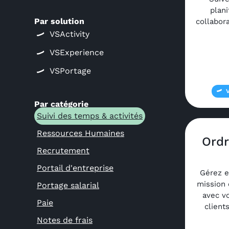
plan
Par solution
collabor
VSActivity
VSExperience
VSPortage
Par catégorie
Suivi des temps & activités
Ressources Humaines
Ordr
Recrutement
Portail d'entreprise
Gérez e
mission 
Portage salarial
avec v
Paie
client
Notes de frais