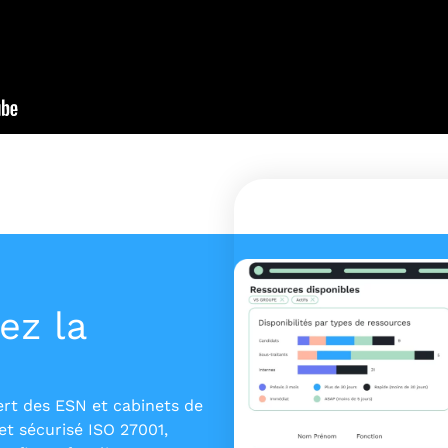
ez la
ert des ESN et cabinets de
et sécurisé ISO 27001,