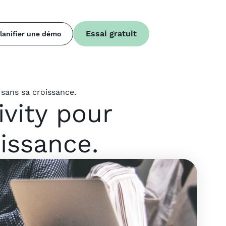
Essai gratuit
lanifier une démo
sans sa croissance.
vity pour
issance.