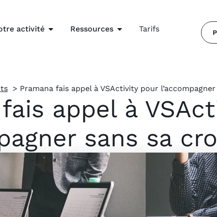
otre activité
Ressources
Tarifs
P
nts
Pramana fais appel à VSActivity pour l’accompagner 
fais appel à VSActi
pagner sans sa cro