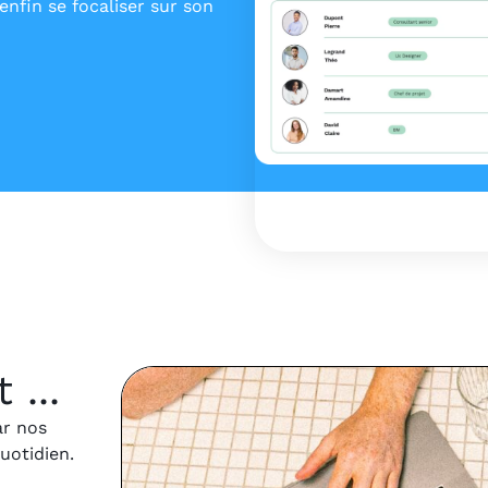
nfin se focaliser sur son
...
ar nos
quotidien.