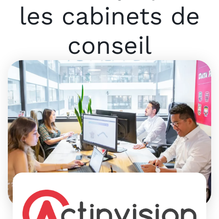
les cabinets de
conseil
9
p
E