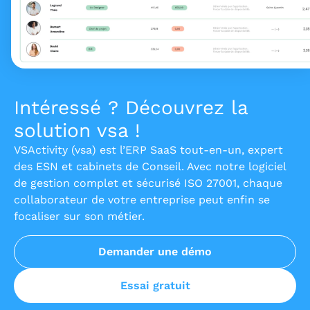
Intéressé ? Découvrez la
solution vsa !
VSActivity (vsa) est l’ERP SaaS tout-en-un, expert
des ESN et cabinets de Conseil. Avec notre logiciel
de gestion complet et sécurisé ISO 27001, chaque
collaborateur de votre entreprise peut enfin se
focaliser sur son métier.
Demander une démo
Essai gratuit