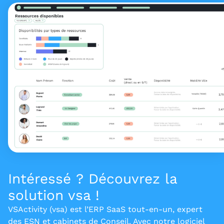
Intéressé ? Découvrez la
solution vsa !
VSActivity (vsa) est l’ERP SaaS tout-en-un, expert
des ESN et cabinets de Conseil. Avec notre logiciel