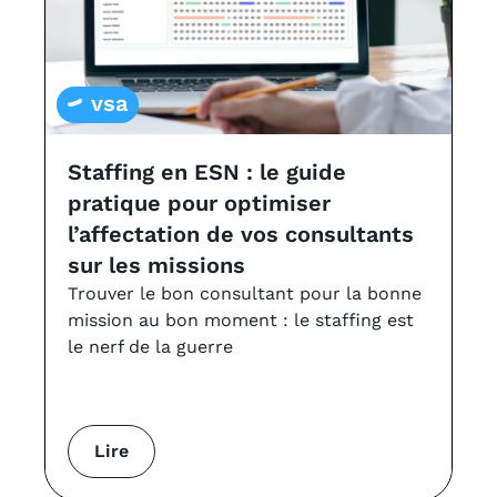
vsa
Staffing en ESN : le guide
L
pratique pour optimiser
a
l’affectation de vos consultants
v
sur les missions
Le
à 
Trouver le bon consultant pour la bonne
VS
mission au bon moment : le staffing est
le nerf de la guerre
Lire