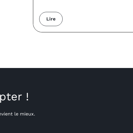
Lire
pter !
nvient le mieux.