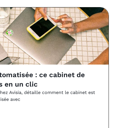
vs
utomatisée : ce cabinet de
Com
s en un clic
de 
chez Avisia, détaille comment le cabinet est
Juin 
isée avec
VSA es