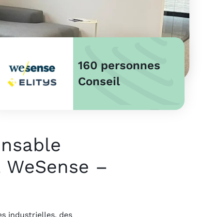
160 personnes
Conseil
onsable
ez WeSense –
 industrielles, des