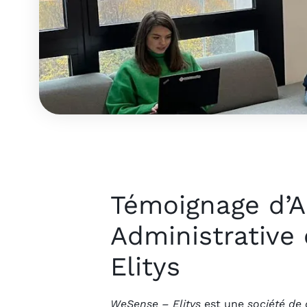
Témoignage d’A
Administrative
Elitys
WeSense – Elitys
est une
société de 