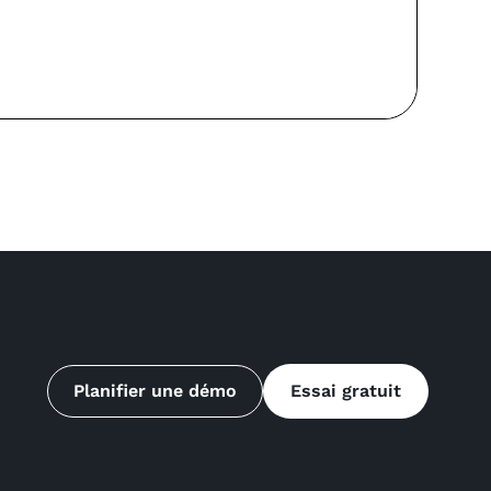
Li
Planifier une démo
Essai gratuit