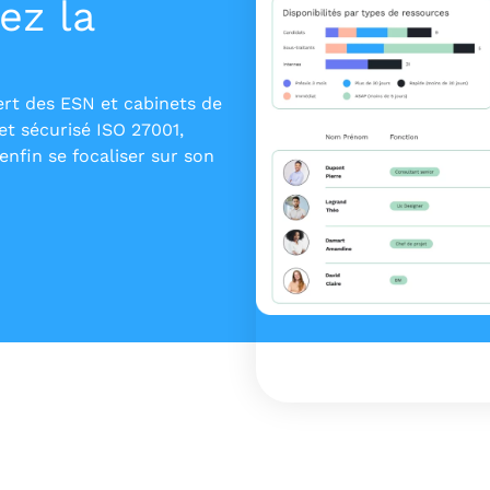
ez la
ert des ESN et cabinets de
et sécurisé ISO 27001,
nfin se focaliser sur son