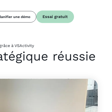
Essai gratuit
lanifier une démo
grâce à VSActivity
atégique réussie