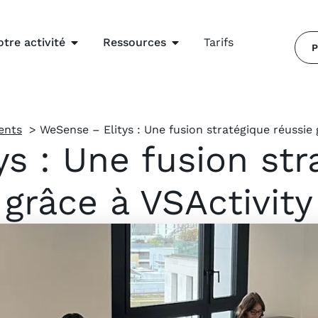
otre activité
Ressources
Tarifs
P
ients
WeSense – Elitys : Une fusion stratégique réussie 
s : Une fusion str
grâce à VSActivity