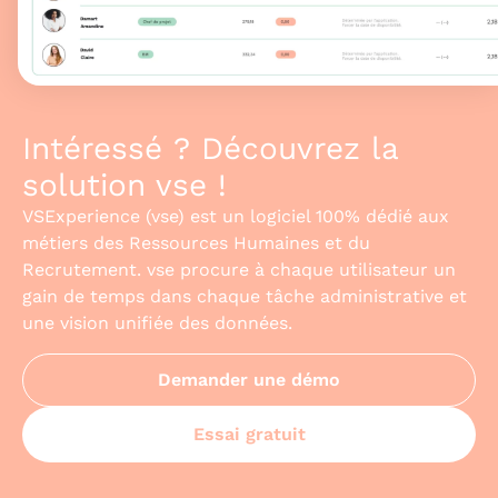
Intéressé ? Découvrez la
solution vse !
VSExperience (vse) est un logiciel 100% dédié aux
métiers des Ressources Humaines et du
Recrutement. vse procure à chaque utilisateur un
gain de temps dans chaque tâche administrative et
une vision unifiée des données.
Demander une démo
Essai gratuit