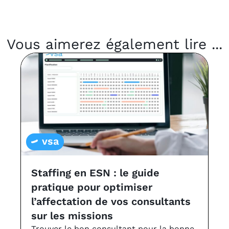
Vous aimerez également lire ...
vsa
Staffing en ESN : le guide
L
pratique pour optimiser
a
l’affectation de vos consultants
v
sur les missions
Le
à 
Trouver le bon consultant pour la bonne