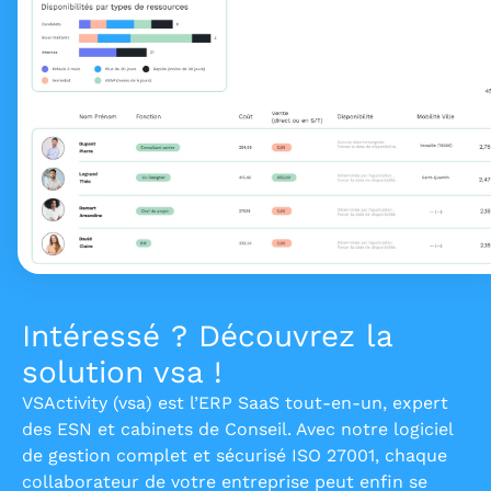
Intéressé ? Découvrez la
solution vsa !
VSActivity (vsa) est l’ERP SaaS tout-en-un, expert
des ESN et cabinets de Conseil. Avec notre logiciel
de gestion complet et sécurisé ISO 27001, chaque
collaborateur de votre entreprise peut enfin se