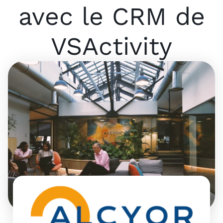
avec le CRM de
VSActivity
6
p
C