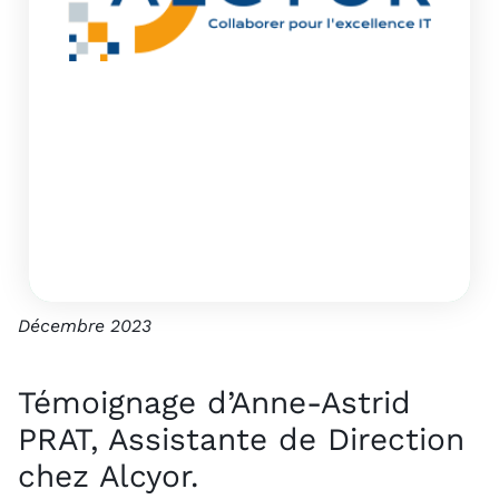
o
n
s
e
il
,
E
S
N
Décembre 2023
Témoignage d’Anne-Astrid
PRAT, Assistante de Direction
chez Alcyor.