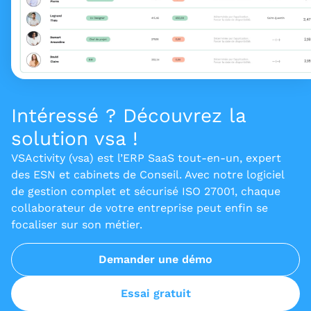
Intéressé ? Découvrez la
solution vsa !
VSActivity (vsa) est l’ERP SaaS tout-en-un, expert
des ESN et cabinets de Conseil. Avec notre logiciel
de gestion complet et sécurisé ISO 27001, chaque
collaborateur de votre entreprise peut enfin se
focaliser sur son métier.
Demander une démo
Essai gratuit