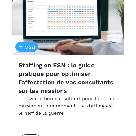
vsa
Staffing en ESN : le guide
L
pratique pour optimiser
a
l’affectation de vos consultants
v
sur les missions
Le
à 
Trouver le bon consultant pour la bonne
VS
mission au bon moment : le staffing est
le nerf de la guerre