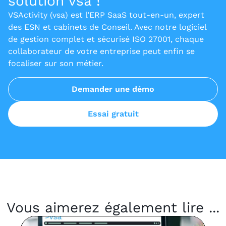
solution vsa !
VSActivity (vsa) est l’ERP SaaS tout-en-un, expert
des ESN et cabinets de Conseil. Avec notre logiciel
de gestion complet et sécurisé ISO 27001, chaque
collaborateur de votre entreprise peut enfin se
focaliser sur son métier.
Demander une démo
Essai gratuit
Vous aimerez également lire ...