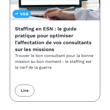
vsa
Staffing en ESN : le guide
L
pratique pour optimiser
a
l’affectation de vos consultants
v
sur les missions
Le
à 
Trouver le bon consultant pour la bonne
VS
mission au bon moment : le staffing est
le nerf de la guerre
Lire