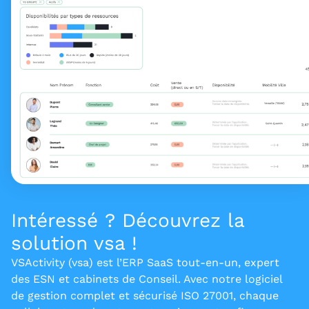
Intéressé ? Découvrez la
solution vsa !
VSActivity (vsa) est l’ERP SaaS tout-en-un, expert
des ESN et cabinets de Conseil. Avec notre logiciel
de gestion complet et sécurisé ISO 27001, chaque