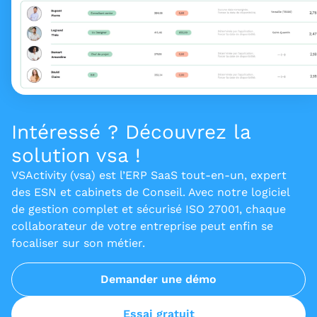
Intéressé ? Découvrez la
solution vsa !
VSActivity (vsa) est l’ERP SaaS tout-en-un, expert
des ESN et cabinets de Conseil. Avec notre logiciel
de gestion complet et sécurisé ISO 27001, chaque
collaborateur de votre entreprise peut enfin se
focaliser sur son métier.
Demander une démo
Essai gratuit