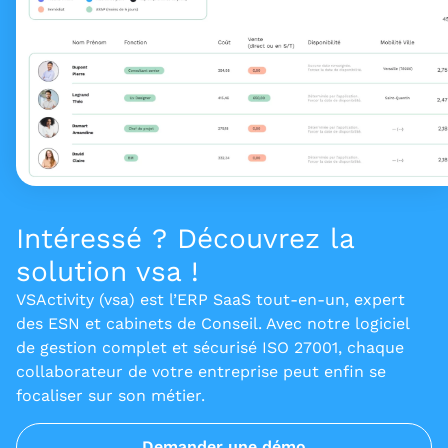
Intéressé ? Découvrez la
solution vsa !
VSActivity (vsa) est l’ERP SaaS tout-en-un, expert
des ESN et cabinets de Conseil. Avec notre logiciel
de gestion complet et sécurisé ISO 27001, chaque
collaborateur de votre entreprise peut enfin se
focaliser sur son métier.
Demander une démo